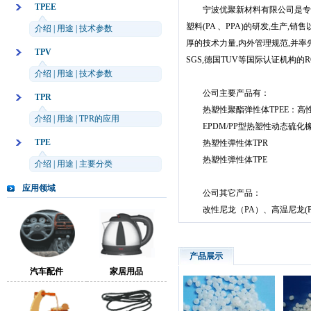
TPEE
宁波优聚新材料有限公司是专业从
塑料(PA 、PPA)的研发,生产
介绍
|
用途
|
技术参数
厚的技术力量,内外管理规范,并率先
TPV
SGS,德国TUV等国际认证机构的ROH
介绍
|
用途
|
技术参数
公司主要产品有：
TPR
热塑性聚酯弹性体TPEE：
介绍
|
用途
|
TPR的应用
EPDM/PP型热塑性动态硫
TPE
热塑性弹性体TPR
热塑性弹性体TPE
介绍
|
用途
|
主要分类
应用领域
公司其它产品：
改性尼龙（PA）、高温尼龙(PPA)
产品展示
汽车配件
家居用品