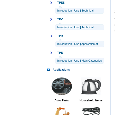
TPEE
Introduction
|
Use
|
Technical
parameters
TPV
Introduction
|
Use
|
Technical
parameters
TPR
Introduction
|
Use
|
Application of
TPR
TPE
Introduction
|
Use
|
Main Categories
Applications
Auto Parts
Household items