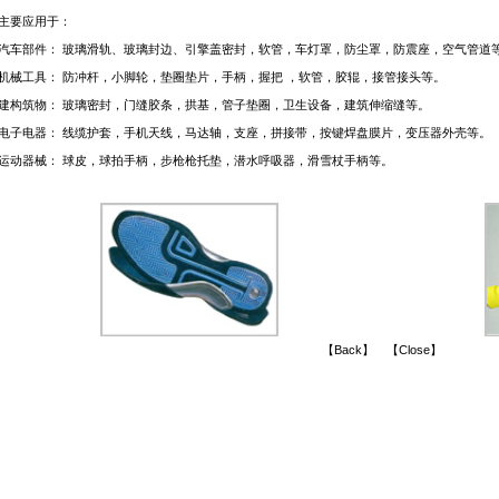
主要应用于：
汽车部件： 玻璃滑轨、玻璃封边、引擎盖密封，软管，车灯罩，防尘罩，防震座，空气管道
机械工具： 防冲杆，小脚轮，垫圈垫片，手柄，握把 ，软管，胶辊，接管接头等。
建构筑物： 玻璃密封，门缝胶条，拱基，管子垫圈，卫生设备，建筑伸缩缝等。
电子电器： 线缆护套，手机天线，马达轴，支座，拼接带，按键焊盘膜片，变压器外壳等。
运动器械： 球皮，球拍手柄，步枪枪托垫，潜水呼吸器，滑雪杖手柄等。
【
Back
】 【
Close
】