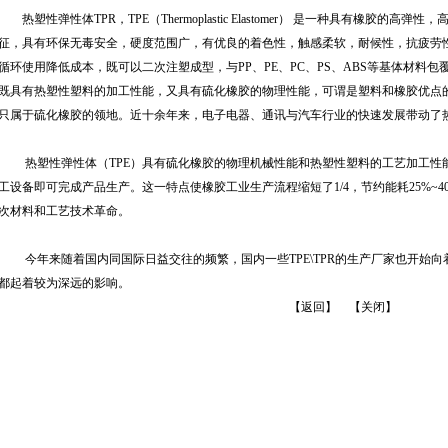
热塑性弹性体TPR，TPE（Thermoplastic Elastomer） 是一种具有橡胶的
征，具有环保无毒安全，硬度范围广，有优良的着色性，触感柔软，耐候性，抗疲劳
循环使用降低成本，既可以二次注塑成型，与PP、PE、PC、PS、ABS等基体材
既具有热塑性塑料的加工性能，又具有硫化橡胶的物理性能，可谓是塑料和橡胶优点
只属于硫化橡胶的领地。近十余年来，电子电器、通讯与汽车行业的快速发展带动了
热塑性弹性体（TPE）具有硫化橡胶的物理机械性能和热塑性塑料的工艺加工性
工设备即可完成产品生产。这一特点使橡胶工业生产流程缩短了1/4，节约能耗25%~40
次材料和工艺技术革命。
今年来随着国内同国际日益交往的频繁，国内一些TPE\TPR的生产厂家也开始向
都起着较为深远的影响。
【
返回
】 【
关闭
】