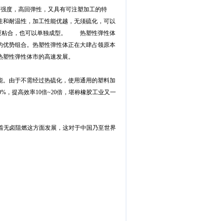
高弹性，高强度，高回弹性，又具有可注塑加工的特
性和耐温性，加工性能优越，无须硫化，可以
料包覆粘合，也可以单独成型。 热塑性弹性体
的优势组合。热塑性弹性体正在大肆占领原本
热塑性弹性体市的高速发展。
能。由于不需经过热硫化，使用通用的塑料加
%，提高效率10倍~20倍，堪称橡胶工业又一
着无卤阻燃这方面发展，这对于中国乃至世界