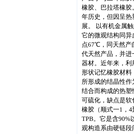
橡胶、巴拉塔橡胶
年历史，但因呈热
展。 以有机金属触
它的微观结构同异戊
点67℃，同天然
代天然产品，并进
器材。近年来，利
形状记忆橡胶材料
所形成的结晶性作
结合而构成的热塑
可硫化，缺点是软化
橡胶（顺式一1，
TPB。它是含90
观构造系由硬链段