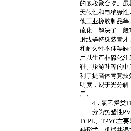
的嵌段聚合物。虽
天候性和电绝缘性
他工业橡胶制品等方
硫化。解决了一般
射线等特殊装置才
和耐久性不佳等缺点
用以生产非硫化注
鞋、旅游鞋等的中
利于提高体育竞技
明度，易于光分解
用。
4．氯乙烯类TP
分为热塑性PVC
TCPE。TPVC
种形式。机械共混主