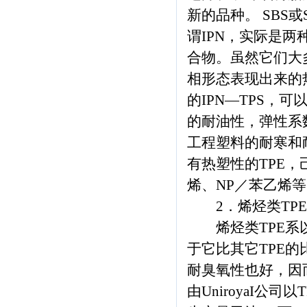
新的品种。 SBS或
谓IPN，实际是
合物。虽然它们大
相形态表现出来的
的IPN—TPS，
的耐油性，弹性系
工程塑料的耐寒和
有热塑性的TPE，
烯、NP／苯乙烯
2．烯烃类TPE
烯烃类TPE系以
于它比其它TPE的
耐臭氧性也好，因而
由UniroyaI公