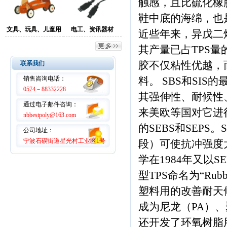
触感，且比硫化橡
鞋中底的海绵，也
文具、玩具、儿童用
电工、资讯器材
近些年来，异戊二
品
其产量已占TPS量
联系我们
胶不仅粘性优越，
销售咨询电话：
料。 SBS和SI
0574－
88332228
其强伸性、耐候性
通过电子邮件咨询：
来美欧等国对它进行
nbbestpoly@163.com
的SEBS和SEPS
公司地址：
宁波石碶街道星光村工业区1号
段）可使抗冲强度
学在1984年又以
型TPS命名为“Ru
塑料用的改善耐天
成为尼龙（PA）、
还开发了环氧树脂