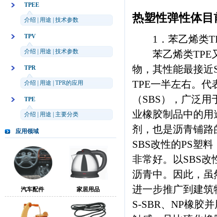
TPEE
热塑性弹性体目
介绍
|
用途
|
技术参数
TPV
1．苯乙烯类TP
介绍
|
用途
|
技术参数
苯乙烯类TPE又
物，其性能最接近S
TPR
TPE一半左右。
介绍
|
用途
|
TPR的应用
（SBS），广泛
TPE
业橡胶制品中的用
介绍
|
用途
|
主要分类
剂，也是沥青铺路
应用领域
SBS改性的PS
非常好。以SBS改
沥青中。因此，虽
进一步推广到建筑
汽车配件
家居用品
S-SBR、NP橡